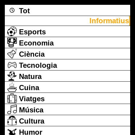
Tot
Informatius
Esports
Economia
Ciència
Tecnologia
Natura
Cuina
Viatges
Música
Cultura
Humor