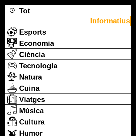
Tot
Informatius
Esports
Economia
Ciència
Tecnologia
Natura
Cuina
Viatges
Música
Cultura
Humor