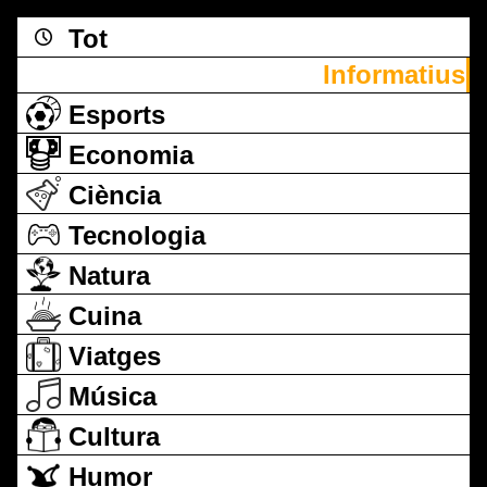
Tot
Informatius
Esports
Economia
Ciència
Tecnologia
Natura
Cuina
Viatges
Música
Cultura
Humor