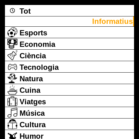
Tot
Informatius
Esports
Economia
Ciència
Tecnologia
Natura
Cuina
Viatges
Música
Cultura
Humor