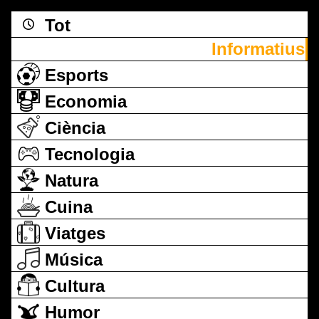
Tot
Informatius
Esports
Economia
Ciència
Tecnologia
Natura
Cuina
Viatges
Música
Cultura
Humor