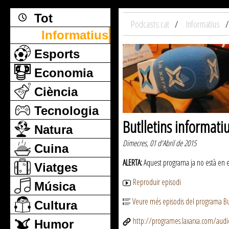
Tot
Podcasts.cat
Informatius
Informatius
Esports
Economia
Ciència
Tecnologia
Butlletins informati
Natura
Dimecres, 01 d'Abril de 2015
Cuina
ALERTA:
Aquest programa ja no està en emi
Viatges
Reproduir episodi
Música
Veure més episodis del programa But
Cultura
http://programes.laxarxa.com/aud
Humor