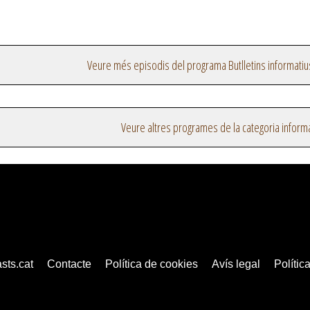
Veure més episodis del programa Butlletins informatiu
Veure altres programes de la categoria inform
sts.cat
Contacte
Política de cookies
Avís legal
Política