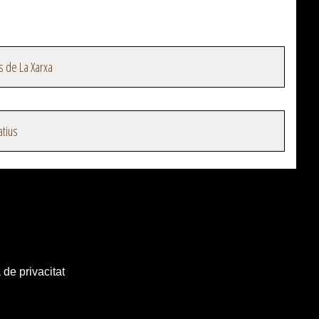
s de La Xarxa
atius
 de privacitat