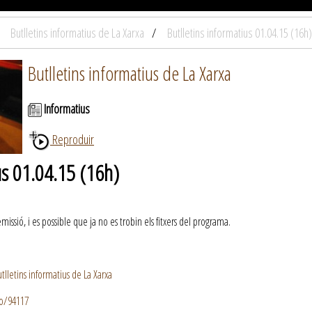
Butlletins informatius de La Xarxa
Butlletins informatius 01.04.15 (16h)
Butlletins informatius de La Xarxa
Informatius
Reproduir
us 01.04.15 (16h)
ssió, i es possible que ja no es trobin els fitxers del programa.
lletins informatius de La Xarxa
io/94117