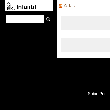
RSS feed
Infantil
Sobre Podca