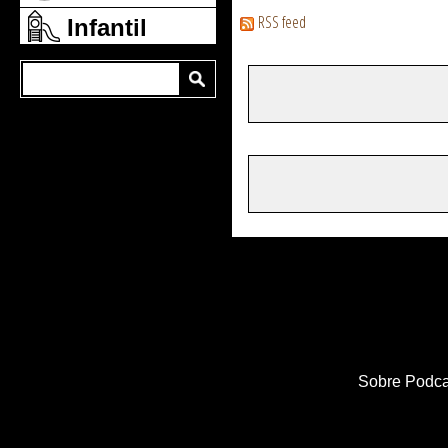
RSS feed
Infantil
Sobre Podca