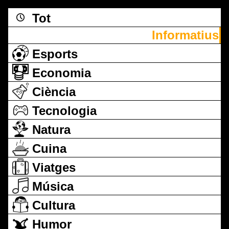
Tot
Informatius
Esports
Economia
Ciència
Tecnologia
Natura
Cuina
Viatges
Música
Cultura
Humor