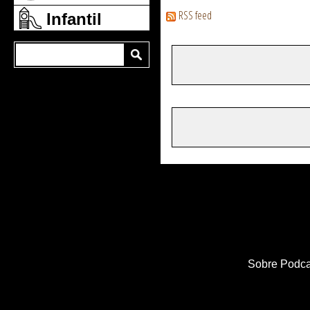
RSS feed
Infantil
Sobre Podca