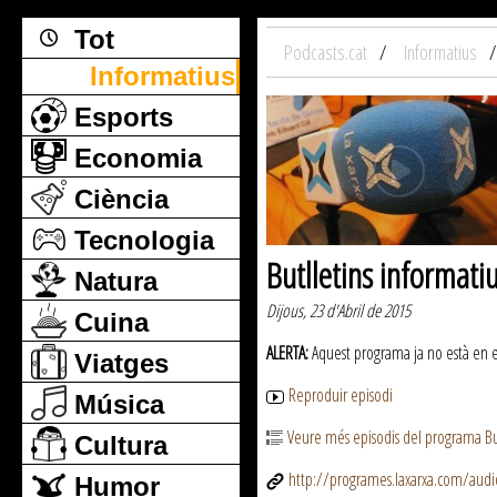
Tot
Podcasts.cat
Informatius
Informatius
Esports
Economia
Ciència
Tecnologia
Butlletins informati
Natura
Dijous, 23 d'Abril de 2015
Cuina
ALERTA:
Aquest programa ja no està en emi
Viatges
Reproduir episodi
Música
Veure més episodis del programa But
Cultura
http://programes.laxarxa.com/aud
Humor