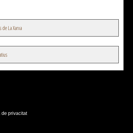
s de La Xarxa
atius
 de privacitat