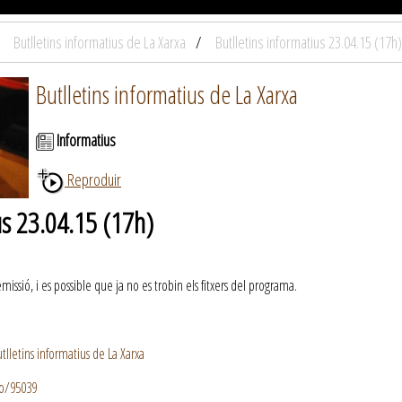
Butlletins informatius de La Xarxa
Butlletins informatius 23.04.15 (17h)
Butlletins informatius de La Xarxa
Informatius
Reproduir
us 23.04.15 (17h)
ssió, i es possible que ja no es trobin els fitxers del programa.
lletins informatius de La Xarxa
io/95039