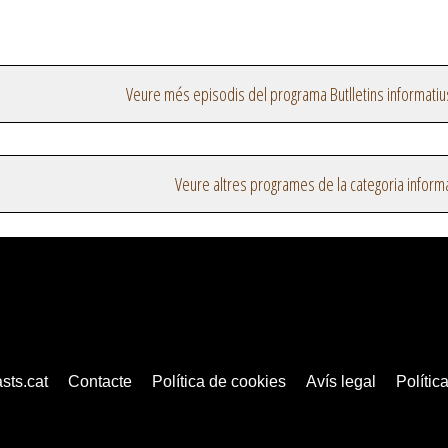
Veure més episodis del programa Butlletins informatiu
Veure altres programes de la categoria inform
sts.cat
Contacte
Política de cookies
Avís legal
Política