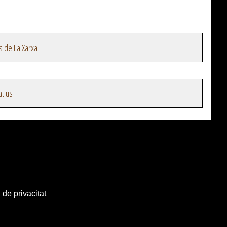
s de La Xarxa
atius
 de privacitat