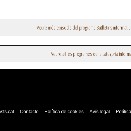
Veure més episodis del programa Butlletins informatiu
Veure altres programes de la categoria inform
sts.cat
Contacte
Política de cookies
Avís legal
Política