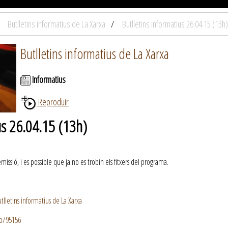
Butlletins informatius de La Xarxa
Butlletins informatius 26.04.15 (13h)
Butlletins informatius de La Xarxa
Informatius
Reproduir
us 26.04.15 (13h)
ssió, i es possible que ja no es trobin els fitxers del programa.
lletins informatius de La Xarxa
io/95156