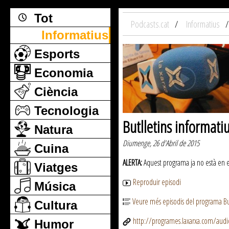
Tot
Podcasts.cat
Informatius
Informatius
Esports
Economia
Ciència
Tecnologia
Butlletins informati
Natura
Diumenge, 26 d'Abril de 2015
Cuina
ALERTA:
Aquest programa ja no està en emi
Viatges
Reproduir episodi
Música
Veure més episodis del programa But
Cultura
http://programes.laxarxa.com/aud
Humor