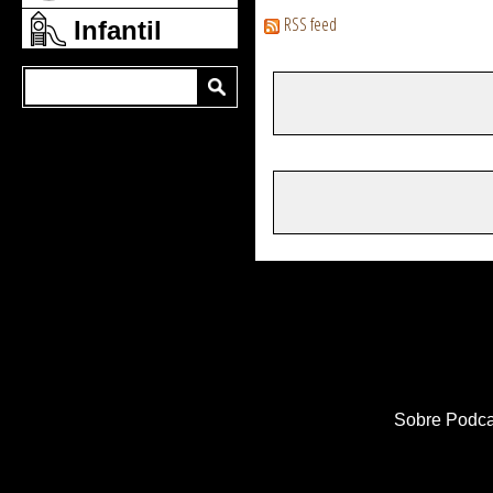
RSS feed
Infantil
Sobre Podca