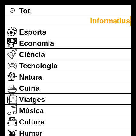
Tot
Informatius
Esports
Economia
Ciència
Tecnologia
Natura
Cuina
Viatges
Música
Cultura
Humor