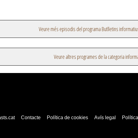
Veure més episodis del programa Butlletins informatiu
Veure altres programes de la categoria inform
sts.cat
Contacte
Política de cookies
Avís legal
Política