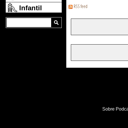
RSS feed
Infantil
Sobre Podca