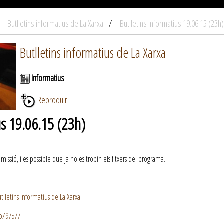
Butlletins informatius de La Xarxa
Butlletins informatius 19.06.15 (23h)
Butlletins informatius de La Xarxa
Informatius
Reproduir
us 19.06.15 (23h)
ssió, i es possible que ja no es trobin els fitxers del programa.
lletins informatius de La Xarxa
io/97577