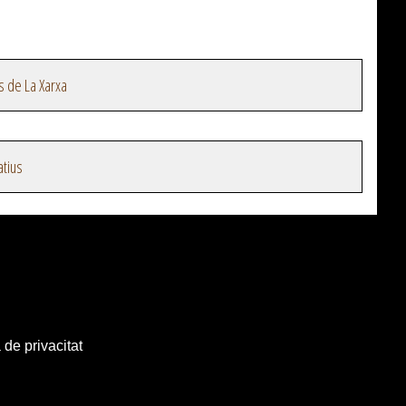
s de La Xarxa
atius
 de privacitat