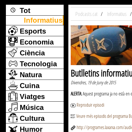
Tot
Podcasts.cat
Informatius
Informatius
Esports
Economia
Ciència
Tecnologia
Butlletins informati
Natura
Divendres, 19 de Juny de 2015
Cuina
ALERTA:
Aquest programa ja no està en emi
Viatges
Reproduir episodi
Música
Veure més episodis del programa But
Cultura
http://programes.laxarxa.com/aud
Humor