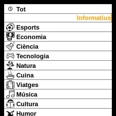
Tot
Informatius
Esports
Economia
Ciència
Tecnologia
Natura
Cuina
Viatges
Música
Cultura
Humor