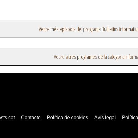
Veure més episodis del programa Butlletins informatiu
Veure altres programes de la categoria inform
sts.cat
Contacte
Política de cookies
Avís legal
Política