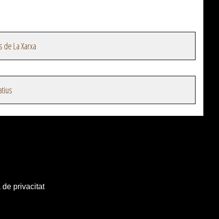
s de La Xarxa
atius
 de privacitat