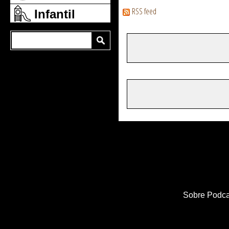
RSS feed
Infantil
Sobre Podca