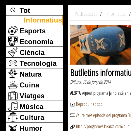
Tot
Podcasts.cat
Informatius
Informatius
Esports
Economia
Ciència
Tecnologia
Butlletins informati
Natura
Dilluns, 16 de Juny de 2014
Cuina
ALERTA:
Aquest programa ja no està en emi
Viatges
Reproduir episodi
Música
Veure més episodis del programa But
Cultura
http://programes.laxarxa.com/aud
Humor