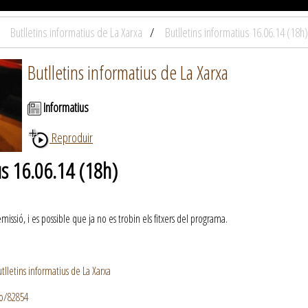
Butlletins informatius de La Xarxa
Butlletins informatius 16.06.14 (18h)
Butlletins informatius de La Xarxa
Informatius
Reproduir
us 16.06.14 (18h)
ssió, i es possible que ja no es trobin els fitxers del programa.
lletins informatius de La Xarxa
io/82854