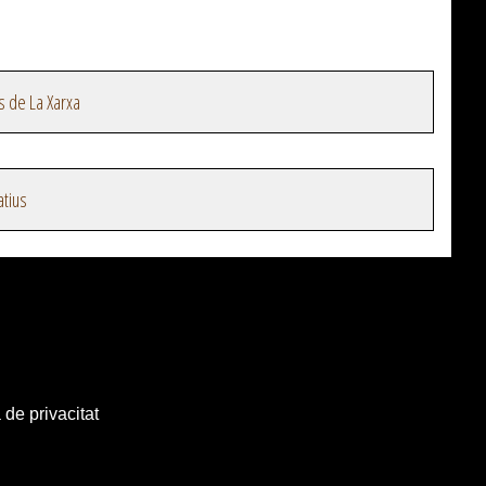
s de La Xarxa
atius
 de privacitat