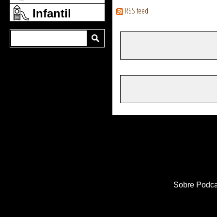
RSS feed
Infantil
Sobre Podca