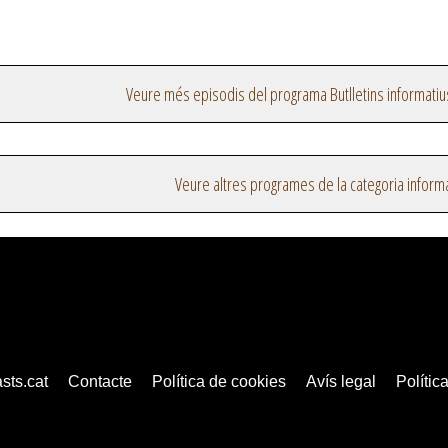
Veure més episodis del programa Butlletins informatiu
Veure altres programes de la categoria inform
sts.cat
Contacte
Política de cookies
Avís legal
Política