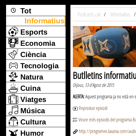
Tot
Podcasts.cat
Informatius
Informatius
Esports
Economia
Ciència
Tecnologia
Butlletins informati
Natura
Dijous, 13 d'Agost de 2015
Cuina
ALERTA:
Aquest programa ja no està en emi
Viatges
Reproduir episodi
Música
Veure més episodis del programa But
Cultura
http://programes.laxarxa.com/aud
Humor