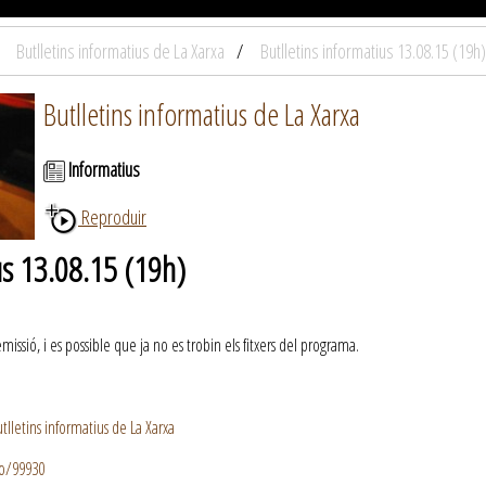
Butlletins informatius de La Xarxa
Butlletins informatius 13.08.15 (19h)
Butlletins informatius de La Xarxa
Informatius
Reproduir
us 13.08.15 (19h)
ssió, i es possible que ja no es trobin els fitxers del programa.
lletins informatius de La Xarxa
io/99930