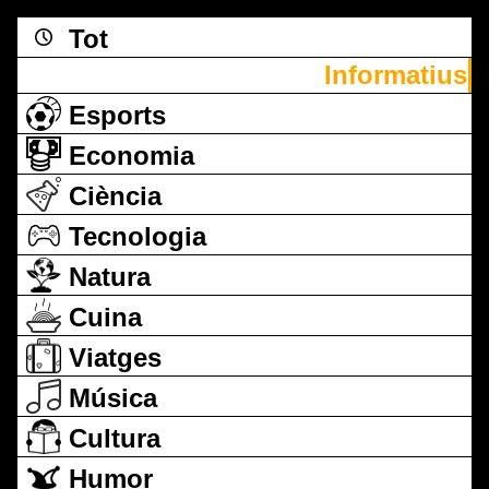
Tot
Informatius
Esports
Economia
Ciència
Tecnologia
Natura
Cuina
Viatges
Música
Cultura
Humor