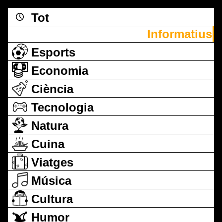
Tot
Informatius
Esports
Economia
Ciència
Tecnologia
Natura
Cuina
Viatges
Música
Cultura
Humor