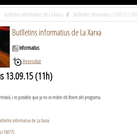
Butlletins informatius de La Xarxa
Butlletins informatius 13.09.15 (11h)
Butlletins informatius de La Xarxa
Informatius
Reproduir
us 13.09.15 (11h)
ssió, i es possible que ja no es trobin els fitxers del programa.
lletins informatius de La Xarxa
io/100775