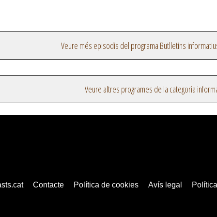
Veure més episodis del programa Butlletins informatiu
Veure altres programes de la categoria inform
sts.cat
Contacte
Política de cookies
Avís legal
Política