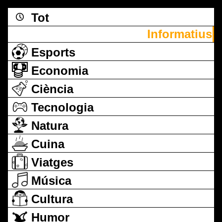
Tot
Informatius
Esports
Economia
Ciència
Tecnologia
Natura
Cuina
Viatges
Música
Cultura
Humor