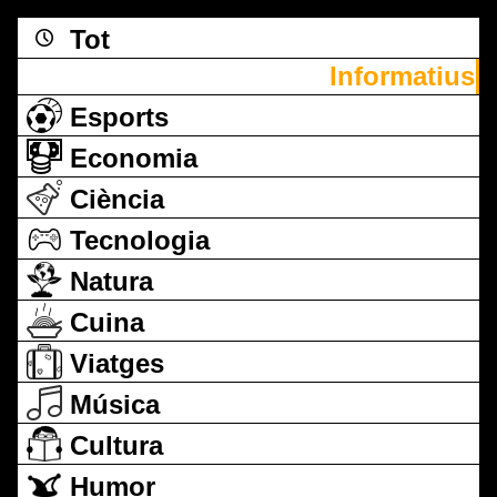
Tot
Informatius
Esports
Economia
Ciència
Tecnologia
Natura
Cuina
Viatges
Música
Cultura
Humor