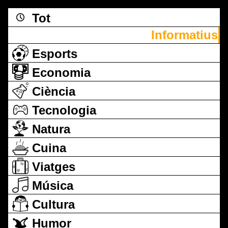
Tot
Informatius
Esports
Economia
Ciència
Tecnologia
Natura
Cuina
Viatges
Música
Cultura
Humor