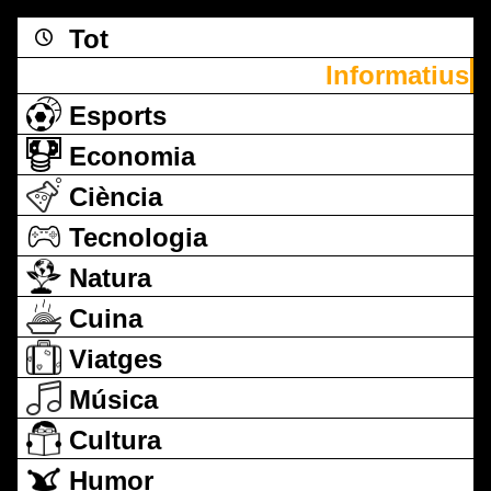
Tot
Informatius
Esports
Economia
Ciència
Tecnologia
Natura
Cuina
Viatges
Música
Cultura
Humor