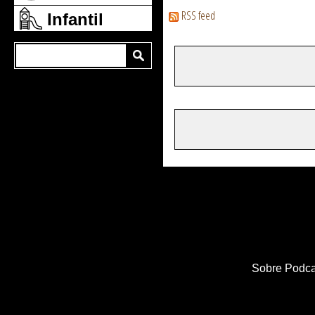
RSS feed
Infantil
Sobre Podca