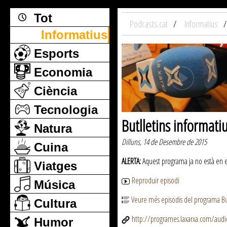
Tot
Podcasts.cat
Informatius
Informatius
Esports
Economia
Ciència
Tecnologia
Butlletins informati
Natura
Dilluns, 14 de Desembre de 2015
Cuina
ALERTA:
Aquest programa ja no està en emi
Viatges
Reproduir episodi
Música
Veure més episodis del programa But
Cultura
http://programes.laxarxa.com/aud
Humor