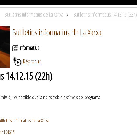
Butlletins informatius de La Xarxa
Butlletins informatius 14.12.15 (22h)
Butlletins informatius de La Xarxa
Informatius
Reproduir
us 14.12.15 (22h)
ssió, i es possible que ja no es trobin els fitxers del programa.
lletins informatius de La Xarxa
io/104616