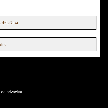
s de La Xarxa
atius
 de privacitat