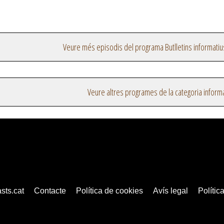
Veure més episodis del programa Butlletins informatiu
Veure altres programes de la categoria inform
sts.cat
Contacte
Política de cookies
Avís legal
Política