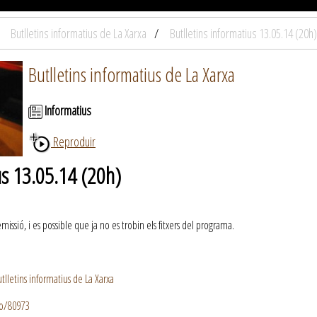
Butlletins informatius de La Xarxa
Butlletins informatius 13.05.14 (20h)
Butlletins informatius de La Xarxa
Informatius
Reproduir
us 13.05.14 (20h)
ssió, i es possible que ja no es trobin els fitxers del programa.
lletins informatius de La Xarxa
io/80973