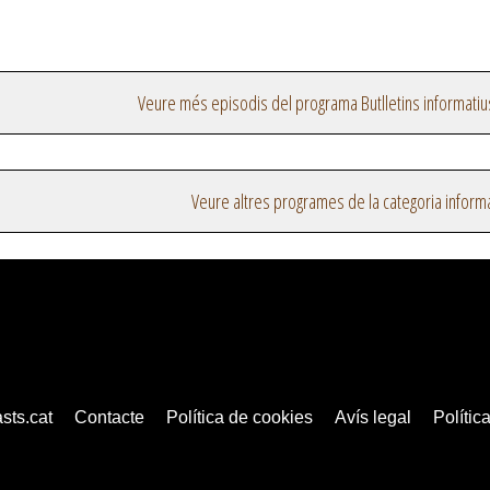
Veure més episodis del programa Butlletins informatiu
Veure altres programes de la categoria inform
sts.cat
Contacte
Política de cookies
Avís legal
Política