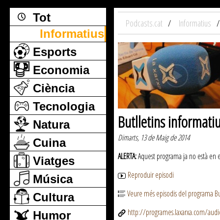
Tot
Podcasts.cat
Informatius
Informatius
Esports
Economia
Ciència
Tecnologia
Butlletins informati
Natura
Dimarts, 13 de Maig de 2014
Cuina
ALERTA:
Aquest programa ja no està en emi
Viatges
Reproduir episodi
Música
Veure més episodis del programa But
Cultura
http://programes.laxarxa.com/aud
Humor