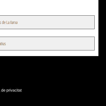
s de La Xarxa
atius
 de privacitat