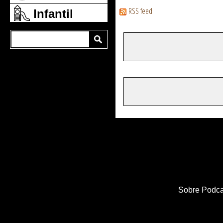
RSS feed
Infantil
Sobre Podca