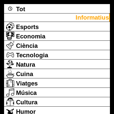
Tot
Informatius
Esports
Economia
Ciència
Tecnologia
Natura
Cuina
Viatges
Música
Cultura
Humor