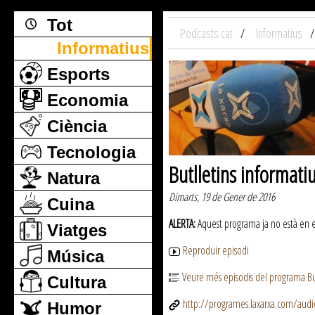
Tot
Podcasts.cat
Informatius
Informatius
Esports
Economia
Ciència
Tecnologia
Butlletins informati
Natura
Dimarts, 19 de Gener de 2016
Cuina
ALERTA:
Aquest programa ja no està en emi
Viatges
Reproduir episodi
Música
Veure més episodis del programa But
Cultura
http://programes.laxarxa.com/aud
Humor