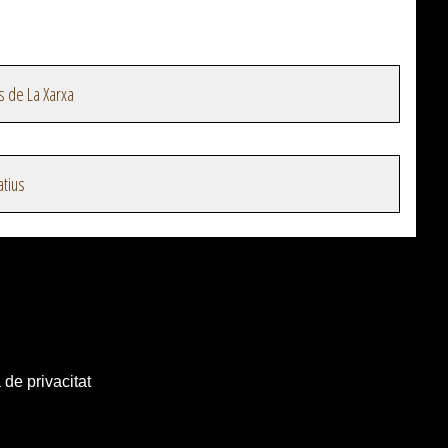
s de La Xarxa
atius
 de privacitat