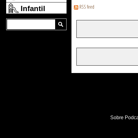
RSS feed
Infantil
Sobre Podca