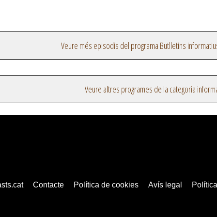
Veure més episodis del programa Butlletins informatiu
Veure altres programes de la categoria inform
sts.cat
Contacte
Política de cookies
Avís legal
Política