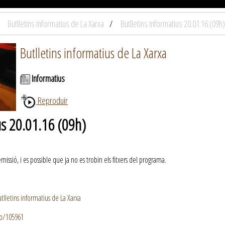
Butlletins informatius de La Xarxa
Butlletins informatius 20.01.16 (09h)
Butlletins informatius de La Xarxa
Informatius
Reproduir
us 20.01.16 (09h)
ssió, i es possible que ja no es trobin els fitxers del programa.
lletins informatius de La Xarxa
io/105961