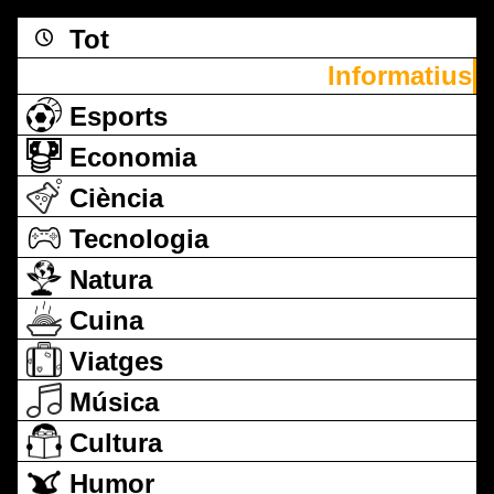
Tot
Informatius
Esports
Economia
Ciència
Tecnologia
Natura
Cuina
Viatges
Música
Cultura
Humor