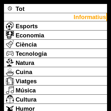
Tot
Informatius
Esports
Economia
Ciència
Tecnologia
Natura
Cuina
Viatges
Música
Cultura
Humor