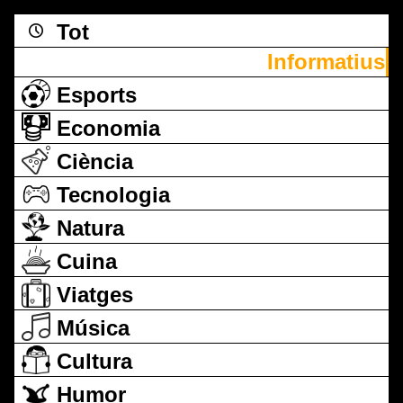
Tot
Informatius
Esports
Economia
Ciència
Tecnologia
Natura
Cuina
Viatges
Música
Cultura
Humor