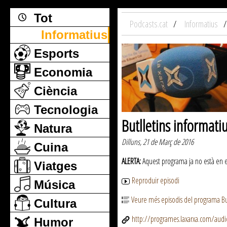
Tot
Podcasts.cat
Informatius
Informatius
Esports
Economia
Ciència
Tecnologia
Butlletins informati
Natura
Dilluns, 21 de Març de 2016
Cuina
ALERTA:
Aquest programa ja no està en emi
Viatges
Reproduir episodi
Música
Veure més episodis del programa But
Cultura
http://programes.laxarxa.com/aud
Humor