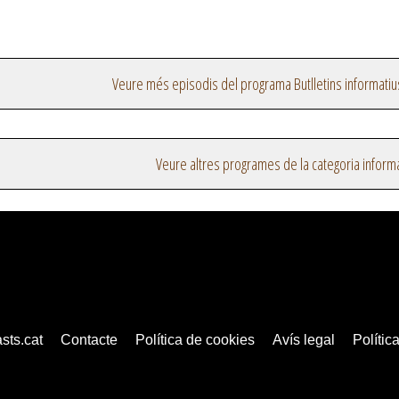
Veure més episodis del programa Butlletins informatiu
Veure altres programes de la categoria inform
sts.cat
Contacte
Política de cookies
Avís legal
Política