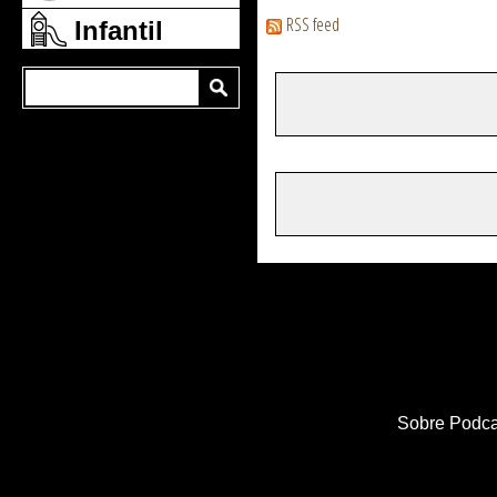
RSS feed
Infantil
Sobre Podca