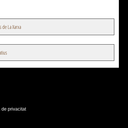
s de La Xarxa
atius
 de privacitat