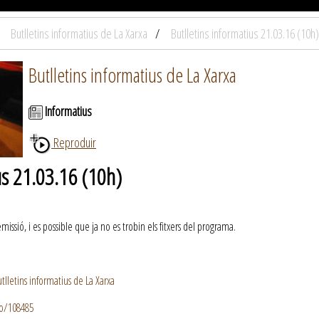
Butlletins informatius de La Xarxa
Butlletins informatius 21.03.16 (10h)
Butlletins informatius de La Xarxa
Informatius
Reproduir
us 21.03.16 (10h)
ssió, i es possible que ja no es trobin els fitxers del programa.
lletins informatius de La Xarxa
io/108485