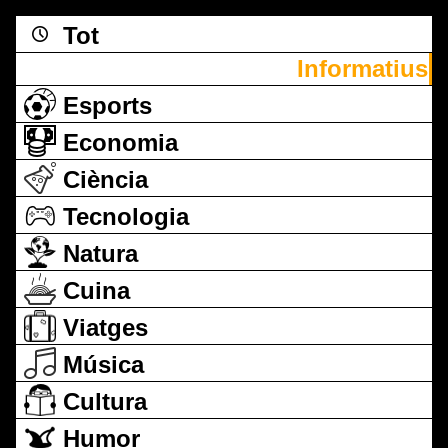
Tot
Informatius
Esports
Economia
Ciència
Tecnologia
Natura
Cuina
Viatges
Música
Cultura
Humor