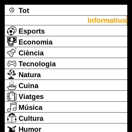
Tot
Informatius
Esports
Economia
Ciència
Tecnologia
Natura
Cuina
Viatges
Música
Cultura
Humor