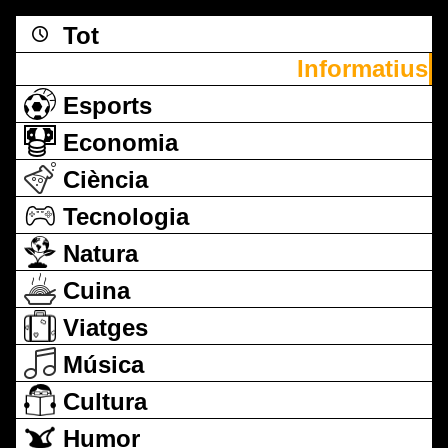
Tot
Informatius
Esports
Economia
Ciència
Tecnologia
Natura
Cuina
Viatges
Música
Cultura
Humor