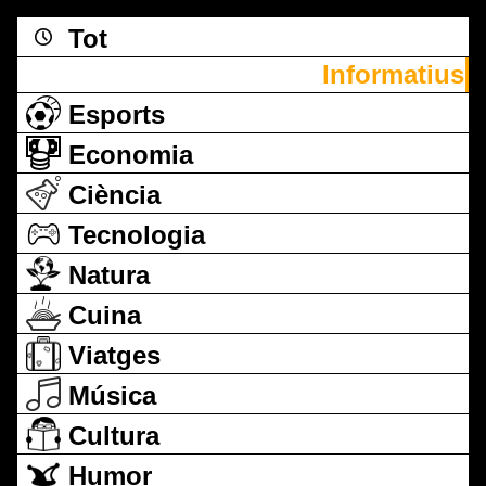
Tot
Informatius
Esports
Economia
Ciència
Tecnologia
Natura
Cuina
Viatges
Música
Cultura
Humor