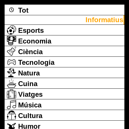
Tot
Informatius
Esports
Economia
Ciència
Tecnologia
Natura
Cuina
Viatges
Música
Cultura
Humor