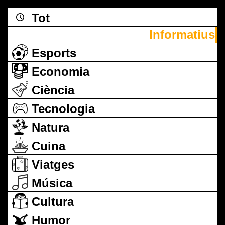
Tot
Informatius
Esports
Economia
Ciència
Tecnologia
Natura
Cuina
Viatges
Música
Cultura
Humor