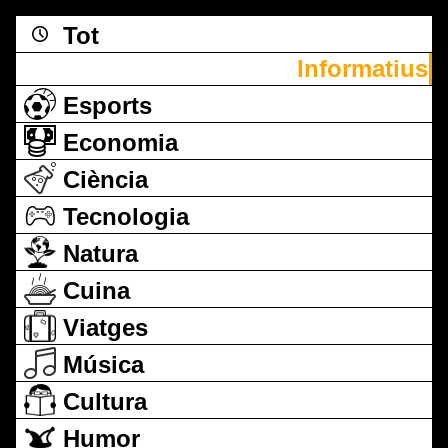
Tot
Informatius
Esports
Economia
Ciència
Tecnologia
Natura
Cuina
Viatges
Música
Cultura
Humor