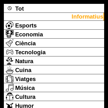
Tot
Informatius
Esports
Economia
Ciència
Tecnologia
Natura
Cuina
Viatges
Música
Cultura
Humor