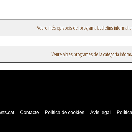
Veure més episodis del programa Butlletins informatiu
Veure altres programes de la categoria inform
sts.cat
Contacte
Política de cookies
Avís legal
Política