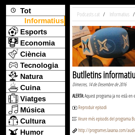
Tot
Podcasts.cat
Informatius
Informatius
Esports
Economia
Ciència
Tecnologia
Butlletins informati
Natura
Dimecres, 14 de Desembre de 2016
Cuina
ALERTA:
Aquest programa ja no està en emi
Viatges
Reproduir episodi
Música
Veure més episodis del programa But
Cultura
http://programes.laxarxa.com/aud
Humor