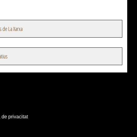
s de La Xarxa
atius
 de privacitat