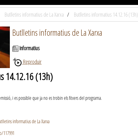
Butlletins informatius de La Xarxa
Butlletins informatius 14.12.16 (13h)
Butlletins informatius de La Xarxa
Informatius
Reproduir
us 14.12.16 (13h)
ssió, i es possible que ja no es trobin els fitxers del programa.
lletins informatius de La Xarxa
io/117991