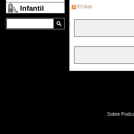
RSS feed
Infantil
Sobre Podca