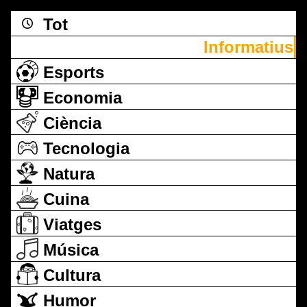
Tot
Informatius
Esports
Economia
Ciència
Tecnologia
Natura
Cuina
Viatges
Música
Cultura
Humor