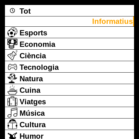
Tot
Informatius
Esports
Economia
Ciència
Tecnologia
Natura
Cuina
Viatges
Música
Cultura
Humor