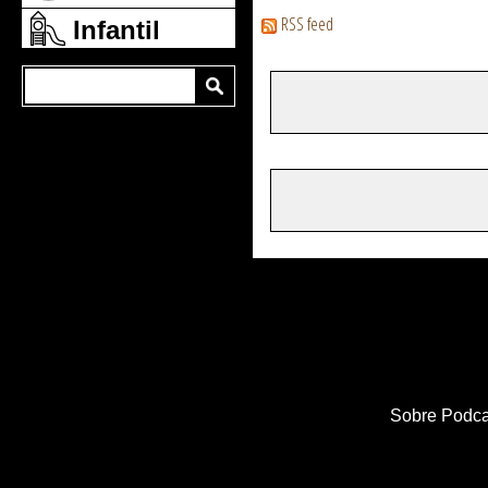
RSS feed
Infantil
Sobre Podca