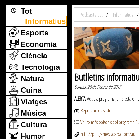
Tot
Podcasts.cat
Informatius
Informatius
Esports
Economia
Ciència
Tecnologia
Butlletins informati
Natura
Dilluns, 20 de Febrer de 2017
Cuina
ALERTA:
Aquest programa ja no està en emi
Viatges
Reproduir episodi
Música
Veure més episodis del programa But
Cultura
http://programes.laxarxa.com/aud
Humor