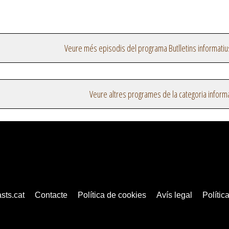
Veure més episodis del programa Butlletins informatiu
Veure altres programes de la categoria inform
sts.cat
Contacte
Política de cookies
Avís legal
Política