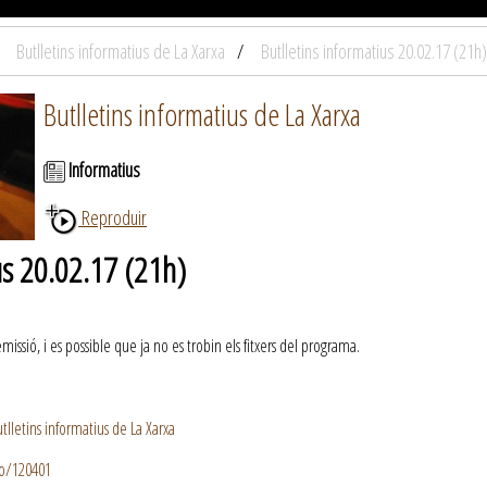
Butlletins informatius de La Xarxa
Butlletins informatius 20.02.17 (21h)
Butlletins informatius de La Xarxa
Informatius
Reproduir
us 20.02.17 (21h)
ssió, i es possible que ja no es trobin els fitxers del programa.
lletins informatius de La Xarxa
io/120401