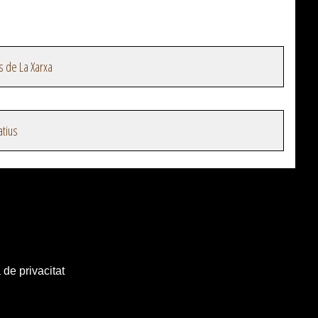
s de La Xarxa
atius
 de privacitat