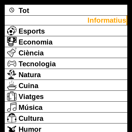
Tot
Informatius
Esports
Economia
Ciència
Tecnologia
Natura
Cuina
Viatges
Música
Cultura
Humor