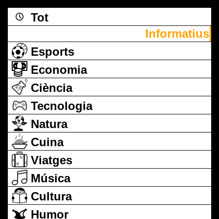
Tot
Informatius
Esports
Economia
Ciència
Tecnologia
Natura
Cuina
Viatges
Música
Cultura
Humor