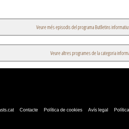
Veure més episodis del programa Butlletins informatiu
Veure altres programes de la categoria inform
sts.cat
Contacte
Política de cookies
Avís legal
Política