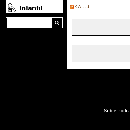
RSS feed
Infantil
Sobre Podca