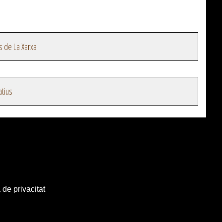
s de La Xarxa
atius
 de privacitat