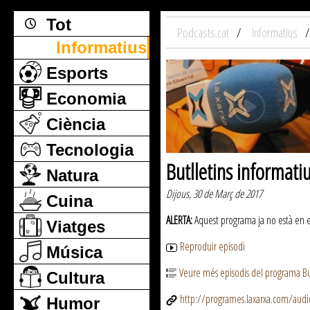
Tot
Podcasts.cat
Informatius
Informatius
Esports
Economia
Ciència
Tecnologia
Butlletins informati
Natura
Dijous, 30 de Març de 2017
Cuina
ALERTA:
Aquest programa ja no està en emi
Viatges
Reproduir episodi
Música
Veure més episodis del programa But
Cultura
http://programes.laxarxa.com/aud
Humor