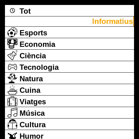
Tot
Informatius
Esports
Economia
Ciència
Tecnologia
Natura
Cuina
Viatges
Música
Cultura
Humor