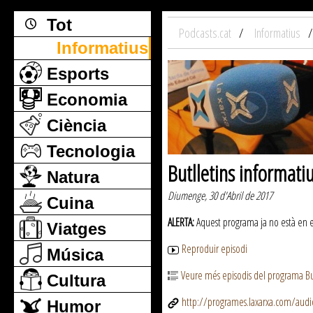
Tot
Podcasts.cat
Informatius
Informatius
Esports
Economia
Ciència
Tecnologia
Butlletins informati
Natura
Diumenge, 30 d'Abril de 2017
Cuina
ALERTA:
Aquest programa ja no està en emi
Viatges
Reproduir episodi
Música
Veure més episodis del programa But
Cultura
http://programes.laxarxa.com/aud
Humor