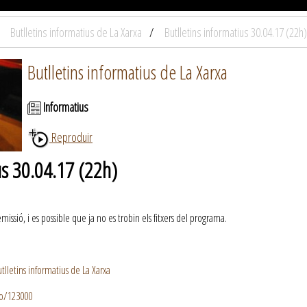
Butlletins informatius de La Xarxa
Butlletins informatius 30.04.17 (22h)
Butlletins informatius de La Xarxa
Informatius
Reproduir
us 30.04.17 (22h)
ssió, i es possible que ja no es trobin els fitxers del programa.
lletins informatius de La Xarxa
io/123000