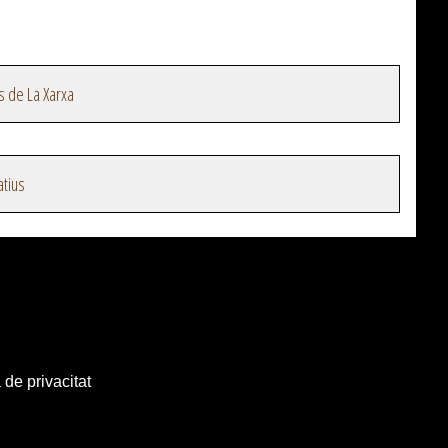
s de La Xarxa
atius
 de privacitat