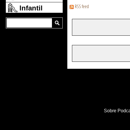
RSS feed
Infantil
Sobre Podca