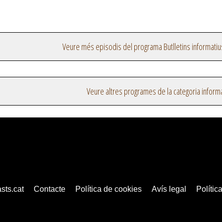
Veure més episodis del programa Butlletins informatiu
Veure altres programes de la categoria inform
sts.cat
Contacte
Política de cookies
Avís legal
Política