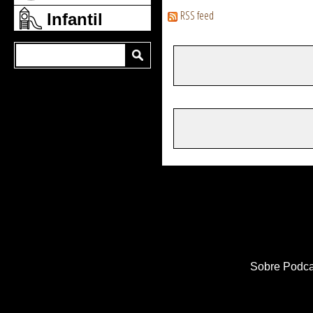
RSS feed
Infantil
Sobre Podca