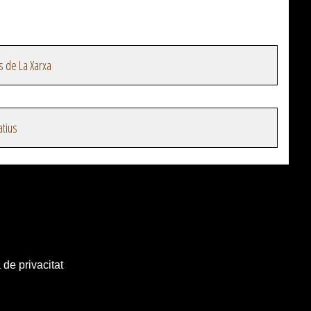
s de La Xarxa
atius
 de privacitat