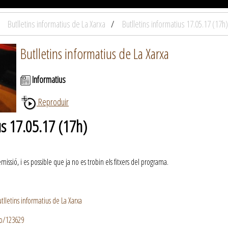
Butlletins informatius de La Xarxa
Butlletins informatius 17.05.17 (17h)
Butlletins informatius de La Xarxa
Informatius
Reproduir
us 17.05.17 (17h)
ssió, i es possible que ja no es trobin els fitxers del programa.
lletins informatius de La Xarxa
io/123629