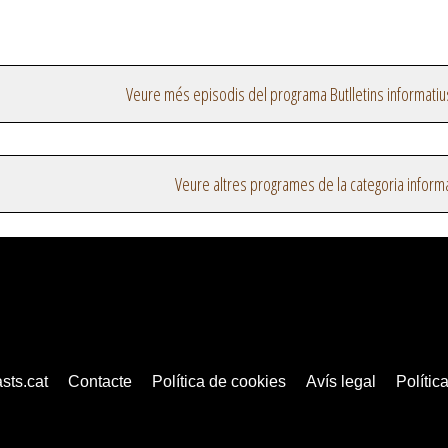
Veure més episodis del programa Butlletins informatiu
Veure altres programes de la categoria inform
sts.cat
Contacte
Política de cookies
Avís legal
Política