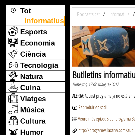
Tot
Podcasts.cat
Informatius
Informatius
Esports
Economia
Ciència
Tecnologia
Butlletins informati
Natura
Dimecres, 17 de Maig de 2017
Cuina
ALERTA:
Aquest programa ja no està en emi
Viatges
Reproduir episodi
Música
Veure més episodis del programa But
Cultura
http://programes.laxarxa.com/aud
Humor