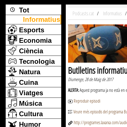
Tot
Podcasts.cat
Informatius
Informatius
Esports
Economia
Ciència
Tecnologia
Butlletins informati
Natura
Diumenge, 28 de Maig de 2017
Cuina
ALERTA:
Aquest programa ja no està en emi
Viatges
Reproduir episodi
Música
Veure més episodis del programa But
Cultura
http://programes.laxarxa.com/aud
Humor