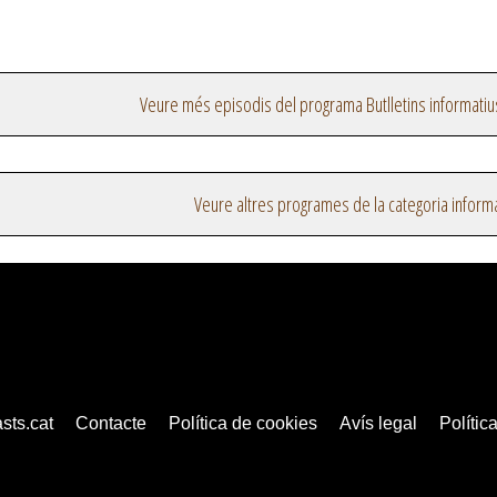
Veure més episodis del programa Butlletins informatiu
Veure altres programes de la categoria inform
sts.cat
Contacte
Política de cookies
Avís legal
Política