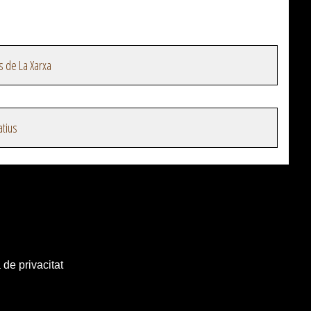
s de La Xarxa
atius
 de privacitat