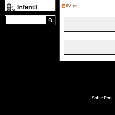
RSS feed
Infantil
Sobre Podca