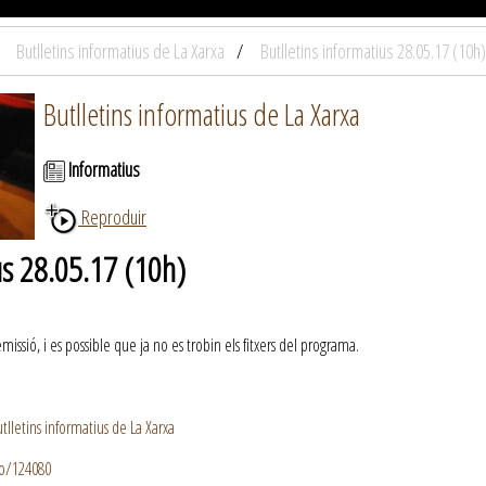
Butlletins informatius de La Xarxa
Butlletins informatius 28.05.17 (10h)
Butlletins informatius de La Xarxa
Informatius
Reproduir
us 28.05.17 (10h)
ssió, i es possible que ja no es trobin els fitxers del programa.
lletins informatius de La Xarxa
io/124080