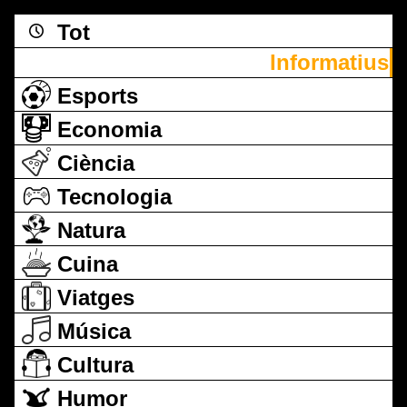
Tot
Informatius
Esports
Economia
Ciència
Tecnologia
Natura
Cuina
Viatges
Música
Cultura
Humor